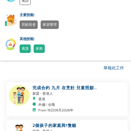
英語
主要技能:
照顧長者
家居整理
其他技能:
看護
家務
舉報此工作
完成合約 九月 在烹飪 兒童照顧方
面表現良好
家庭
- 香港人
香港
外傭 | 全職
From 15日09月2026年
2個孩子的家庭與1隻貓