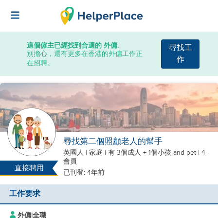
這個僱主已經找到合適的 外傭.
尋找工
別擔心，還有更多在香港的外傭工作正
作
在招聘。
尋找第二個照顧老人的幫手
英國人
|
家庭 |
有 3個成人 + 1個小孩
and pet
| 4 -
會員
直接聘用
已刊登: 4年前
工作要求
外傭
|
全職