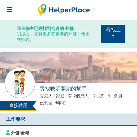
這個僱主已經找到合適的 外傭.
尋找工
別擔心，還有更多在香港的外傭工作正
作
在招聘。
尋找聰明開朗的幫手
香港人
|
家庭 |
有 2個成人 + 2小孩
| 4 - 會員
已刊登: 4年前
直接聘用
工作要求
外傭
|
全職