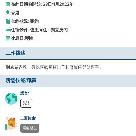
在此日期前開始: 28日11月2022年
香港
合約狀況: 完約
住宿條件: 僱主同住 - 獨立房間
休息日:
彈性
工作描述
到處做家務，尋找喜歡照顧孩子和做飯的開朗幫手。
所需技能/職責
語言:
英語
主要技能:
照顧嬰兒