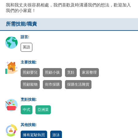
我和我丈夫很容易相處，我們喜歡及時溝通我們的想法，歡迎加入
我們的小家庭！
所需技能/職責
語言:
英語
主要技能:
照顧嬰兒
照顧小孩
烹飪
家居整理
照顧寵物
街市採購
採購生活雜貨
烹飪技能:
中式
亞洲菜
其他技能:
擁有駕駛執照
游泳