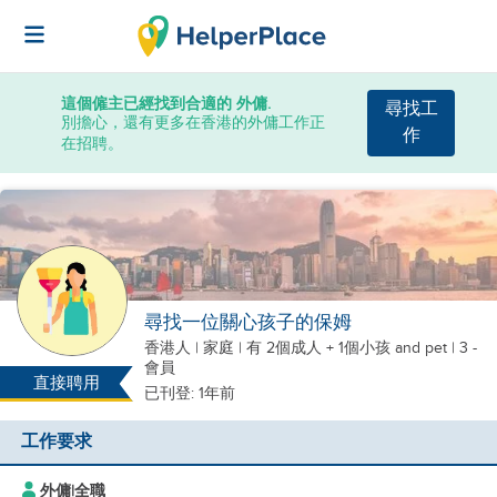
這個僱主已經找到合適的 外傭.
尋找工
別擔心，還有更多在香港的外傭工作正
作
在招聘。
尋找一位關心孩子的保姆
香港人
|
家庭 |
有 2個成人 + 1個小孩
and pet
| 3 -
會員
直接聘用
已刊登: 1年前
工作要求
外傭
|
全職