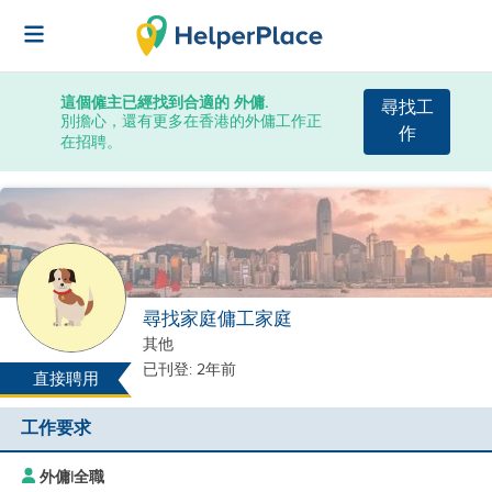
這個僱主已經找到合適的 外傭.
尋找工
別擔心，還有更多在香港的外傭工作正
作
在招聘。
尋找家庭傭工家庭
其他
已刊登: 2年前
直接聘用
工作要求
外傭
|
全職