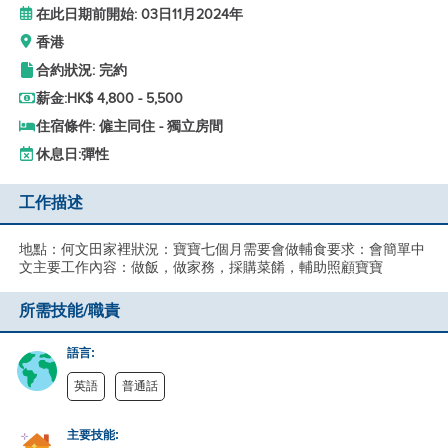
在此日期前開始: 03日11月2024年
香港
合約狀況: 完約
薪金:
HK$ 4,800 - 5,500
住宿條件: 僱主同住 - 獨立房間
休息日:
彈性
工作描述
地點：何文田家裡狀況：寶寶七個月需要會做輔食要求：會簡單中
文主要工作內容：做飯，做家務，採購菜餚，輔助照顧寶寶
所需技能/職責
語言:
英語
普通話
主要技能: