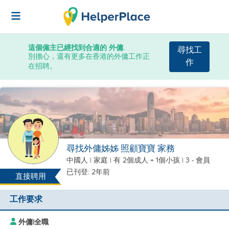
這個僱主已經找到合適的 外傭.
尋找工
別擔心，還有更多在香港的外傭工作正
作
在招聘。
尋找外傭姊姊 照顧寶寶 家務
中國人
|
家庭 |
有 2個成人 + 1個小孩
| 3 - 會員
已刊登: 2年前
直接聘用
工作要求
外傭
|
全職