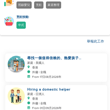
照顧嬰兒
烹飪
家居整理
烹飪技能:
中式
舉報此工作
尋找一個值得信賴的、熱愛孩子的
幫手
家庭
- 美國人
香港
外傭 | 全職
From 17日08月2026年
Hiring a domestic helper
家庭
- 亞洲人
香港
外傭 | 全職
From 01日09月2026年