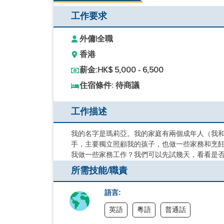
工作要求
外傭
|
全職
香港
薪金:
HK$ 5,000 - 6,500
住宿條件: 待商議
工作描述
我的名字是瑪莉亞。我的家庭有兩個成年人（我和
手，主要獨立照顧我的孩子，也做一些家務和烹飪
我做一些家務工作？我們可以先試幾天，看看是
所需技能/職責
語言:
英語
粵語
普通話