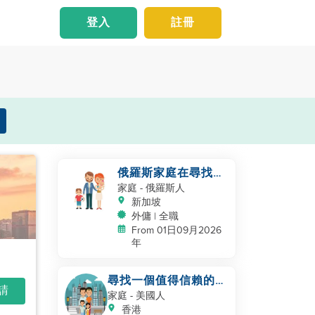
登入
註冊
俄羅斯家庭在尋找助
手
家庭
- 俄羅斯人
新加坡
外傭 | 全職
From 01日09月2026
年
尋找一個值得信賴的、
申請
熱愛孩子的幫手
家庭
- 美國人
香港