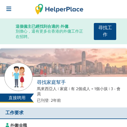
這個僱主已經找到合適的 外傭.
尋找工
別擔心，還有更多在香港的外傭工作正
作
在招聘。
尋找家庭幫手
馬來西亞人
|
家庭 |
有 2個成人 + 1個小孩
| 3 - 會
員
直接聘用
已刊登: 2年前
工作要求
外傭
|
全職