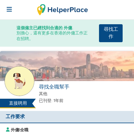
這個僱主已經找到合適的 外傭.
尋找工
別擔心，還有更多在香港的外傭工作正
作
在招聘。
尋找全職幫手
其他
已刊登: 1年前
直接聘用
工作要求
外傭
|
全職