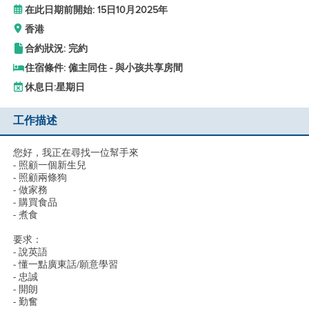
在此日期前開始: 15日10月2025年
香港
合約狀況: 完約
住宿條件: 僱主同住 - 與小孩共享房間
休息日:
星期日
工作描述
您好，我正在尋找一位幫手來
- 照顧一個新生兒
- 照顧兩條狗
- 做家務
- 購買食品
- 煮食
要求：
- 說英語
- 懂一點廣東話/願意學習
- 忠誠
- 開朗
- 勤奮