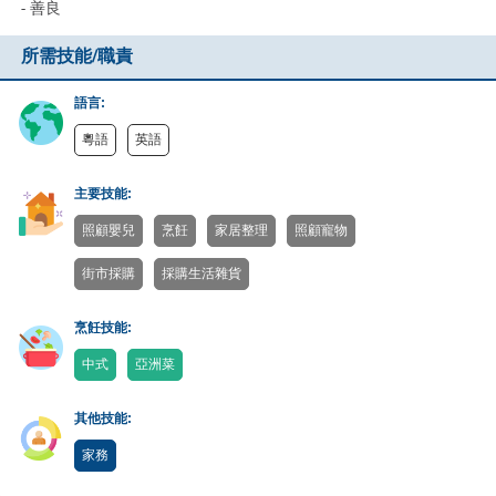
- 善良
所需技能/職責
語言:
粵語
英語
主要技能:
照顧嬰兒
烹飪
家居整理
照顧寵物
街市採購
採購生活雜貨
烹飪技能:
中式
亞洲菜
其他技能:
家務