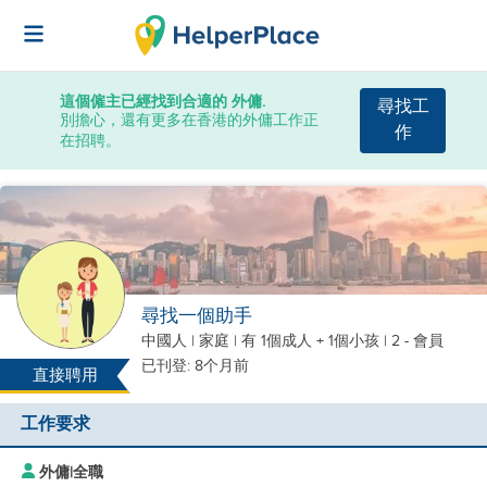
這個僱主已經找到合適的 外傭.
尋找工
別擔心，還有更多在香港的外傭工作正
作
在招聘。
尋找一個助手
中國人
|
家庭 |
有 1個成人 + 1個小孩
| 2 - 會員
已刊登: 8个月前
直接聘用
工作要求
外傭
|
全職