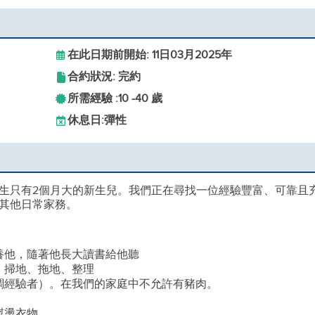
在此日期前開始: 11日03月2025年
合約狀況: 完約
所需經驗 :
10 -
40 歲
休息日:
彈性
生只有2個月大的新生兒。我們正在尋找一位經驗豐富、可靠且
其他日常家務。
養他，隨著他長大讀書給他聽
、掃地、拖地、整理
調經驗者）。在我們的家庭中不允許有豬肉。
。
熨燙衣物。