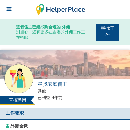
這個僱主已經找到合適的 外傭.
尋找工
別擔心，還有更多在香港的外傭工作正
作
在招聘。
尋找家庭傭工
其他
已刊登: 4年前
直接聘用
工作要求
外傭
|
全職