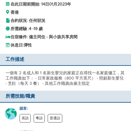
在此日期前開始: 14日01月2023年
香港
合約狀況: 任何狀況
所需經驗 :
4 -
19 歲
住宿條件: 僱主同住 - 與小孩共享房間
休息日:
彈性
工作描述
一個有 2 名成人和 1 名新生嬰兒的家庭正在尋找一名家庭傭工，其
工作職責如下： - 日常家政服務（800 平方英尺） - 照顧新生嬰兒
- 烹飪（每天 3 餐） - 其他工作職責由雇主指定
所需技能/職責
語言:
英語
粵語
普通話