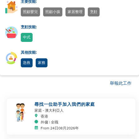
主要技能:
照顧嬰兒
照顧小孩
家居整理
烹飪
烹飪技能:
中式
其他技能:
急救
家務
舉報此工作
尋找一位助手加入我們的家庭
家庭
- 澳大利亞人
香港
外傭 | 全職
From 24日08月2026年