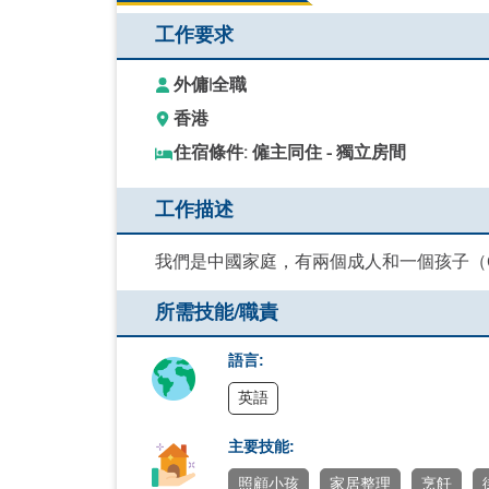
工作要求
外傭
|
全職
香港
住宿條件: 僱主同住 - 獨立房間
工作描述
我們是中國家庭，有兩個成人和一個孩子（
所需技能/職責
語言:
英語
主要技能:
照顧小孩
家居整理
烹飪