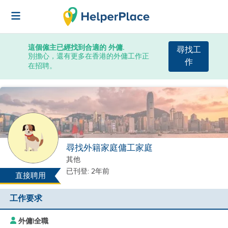
這個僱主已經找到合適的 外傭.
尋找工
別擔心，還有更多在香港的外傭工作正
作
在招聘。
尋找外籍家庭傭工家庭
其他
已刊登: 2年前
直接聘用
工作要求
外傭
|
全職