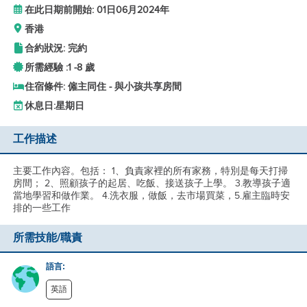
在此日期前開始: 01日06月2024年
香港
合約狀況: 完約
所需經驗 :
1 -
8 歲
住宿條件: 僱主同住 - 與小孩共享房間
休息日:
星期日
工作描述
主要工作內容。包括： 1、負責家裡的所有家務，特別是每天打掃
房間； 2、照顧孩子的起居、吃飯、接送孩子上學。 3.教導孩子適
當地學習和做作業。 4.洗衣服，做飯，去市場買菜，5.雇主臨時安
排的一些工作
所需技能/職責
語言:
英語