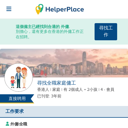
這個僱主已經找到合適的 外傭.
尋找工
別擔心，還有更多在香港的外傭工作正
作
在招聘。
尋找全職家庭傭工
香港人
|
家庭 |
有 2個成人 + 2小孩
| 4 - 會員
已刊登: 3年前
直接聘用
工作要求
外傭
|
全職