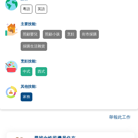
粵語
英語
主要技能:
照顧嬰兒
照顧小孩
烹飪
街市採購
採購生活雜貨
烹飪技能:
中式
西式
其他技能:
家務
舉報此工作