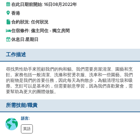
在此日期前開始: 16日08月2022年
香港
合約狀況: 任何狀況
住宿條件: 僱主同住 - 獨立房間
休息日:
星期日
工作描述
尋找男性助手來照顧我們的狗和貓。我們需要房屋清潔、園藝和烹
飪。家務包括一般清潔、洗滌和熨燙衣服、洗車和一些園藝。我們
的寵物是我們的首要任務，因此每天為狗散步，為貓清理垃圾和吸
塵。烹飪可以是基本的，但需要願意學習，因為我們喜歡聚會，需
要幫助為更大的團體做飯。
所需技能/職責
語言:
英語