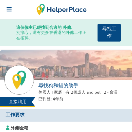
這個僱主已經找到合適的 外傭.
尋找工
別擔心，還有更多在香港的外傭工作正
作
在招聘。
尋找狗和貓的助手
美國人
|
家庭 |
有 2個成人
and pet
| 2 - 會員
已刊登: 4年前
直接聘用
工作要求
外傭
|
全職