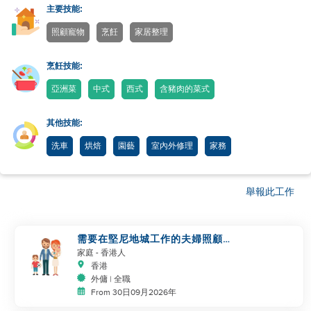
主要技能:
照顧寵物
烹飪
家居整理
烹飪技能:
亞洲菜
中式
西式
含豬肉的菜式
其他技能:
洗車
烘焙
園藝
室內外修理
家務
舉報此工作
需要在堅尼地城工作的夫婦照顧嬰
兒/兒童
家庭
- 香港人
香港
外傭 | 全職
From 30日09月2026年