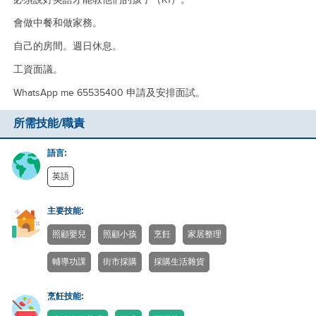
會做中餐和做家務。
自己的房間。週日休息。
工資面議。
WhatsApp me 65535400 申請及安排面試。
所需技能/職責
語言:
英語
主要技能:
照顧嬰兒
照顧小孩
烹飪
家居整理
輔導功課
街市採購
採購生活雜貨
烹飪技能: