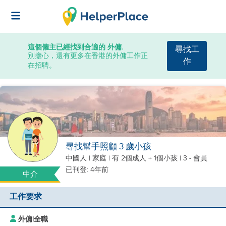
這個僱主已經找到合適的 外傭.
尋找工
別擔心，還有更多在香港的外傭工作正
作
在招聘。
尋找幫手照顧 3 歲小孩
中國人
|
家庭 |
有 2個成人 + 1個小孩
| 3 - 會員
已刊登: 4年前
中介
工作要求
外傭
|
全職