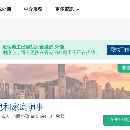
找外傭
中介服務
更多資訊
這個僱主已經找到合適的 外傭.
尋找工作
別擔心，還有更多在香港的外傭工作正在招聘。
非
兒和家庭瑣事
個成人 + 1個小孩
and pet
| 3 - 會員
APPLY-