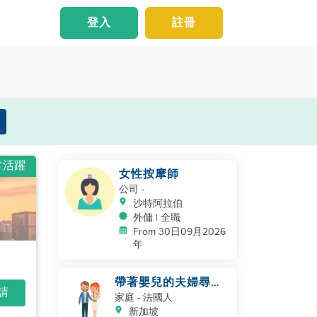
登入
註冊
常活躍
女性按摩師
公司
-
沙特阿拉伯
外傭 | 全職
From 30日09月2026
年
帶著嬰兒的夫婦尋找
申請
幫手
家庭
- 法國人
新加坡