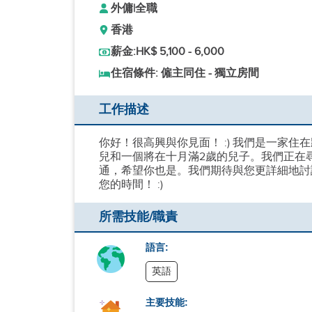
外傭
|
全職
香港
薪金:
HK$ 5,100 - 6,000
住宿條件: 僱主同住 - 獨立房間
工作描述
你好！很高興與你見面！ :) 我們是一家
兒和一個將在十月滿2歲的兒子。我們正在
通，希望你也是。我們期待與您更詳細地討
您的時間！ :)
所需技能/職責
語言:
英語
主要技能: