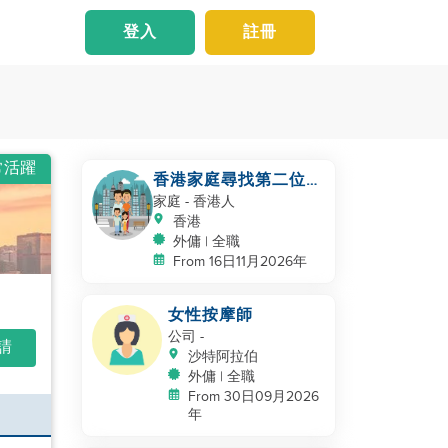
登入
註冊
常活躍
香港家庭尋找第二位幫
手照顧幼兒
家庭
- 香港人
香港
外傭 | 全職
From 16日11月2026年
女性按摩師
公司
-
申請
沙特阿拉伯
外傭 | 全職
From 30日09月2026
年