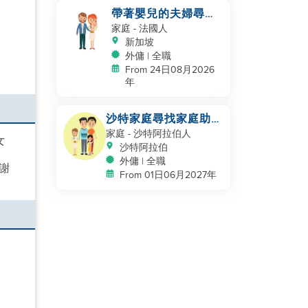
帶著嬰兒的夫婦尋找
幫手
家庭
- 法國人
新加坡
外傭 | 全職
From 24日08月2026
年
沙特家庭尋找家庭助
理，保姆
家庭
- 沙特阿拉伯人
女
沙特阿拉伯
外傭 | 全職
謝
From 01日06月2027年