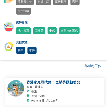
照顧青少年
輔導功課
家居整理
烹飪
街市採購
烹飪技能:
地中海菜
亞洲菜
中式
含豬肉的菜式
其他技能:
烘焙
家務
舉報此工作
香港家庭尋找第二位幫手照顧幼兒
家庭
- 香港人
香港
外傭 | 全職
From 16日11月2026年