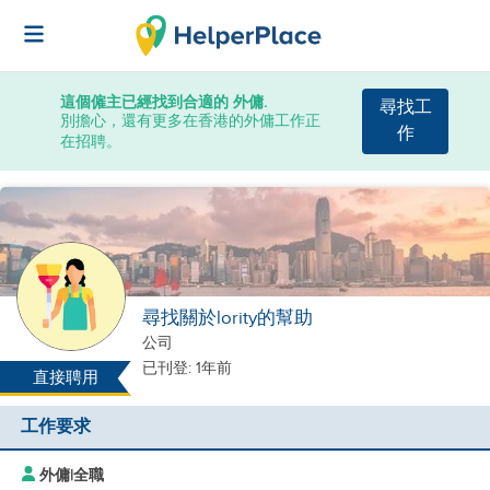
這個僱主已經找到合適的 外傭.
尋找工
別擔心，還有更多在香港的外傭工作正
作
在招聘。
尋找關於lority的幫助
公司
已刊登: 1年前
直接聘用
工作要求
外傭
|
全職