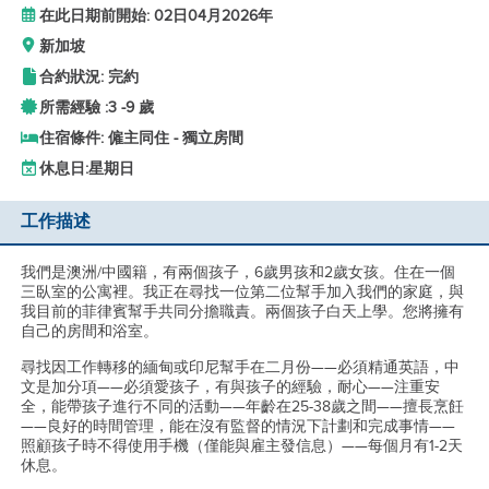
在此日期前開始: 02日04月2026年
新加坡
合約狀況: 完約
所需經驗 :
3 -
9 歲
住宿條件: 僱主同住 - 獨立房間
休息日:
星期日
工作描述
我們是澳洲/中國籍，有兩個孩子，6歲男孩和2歲女孩。住在一個
三臥室的公寓裡。我正在尋找一位第二位幫手加入我們的家庭，與
我目前的菲律賓幫手共同分擔職責。兩個孩子白天上學。您將擁有
自己的房間和浴室。
尋找因工作轉移的緬甸或印尼幫手在二月份——必須精通英語，中
文是加分項——必須愛孩子，有與孩子的經驗，耐心——注重安
全，能帶孩子進行不同的活動——年齡在25-38歲之間——擅長烹飪
——良好的時間管理，能在沒有監督的情況下計劃和完成事情——
照顧孩子時不得使用手機（僅能與雇主發信息）——每個月有1-2天
休息。