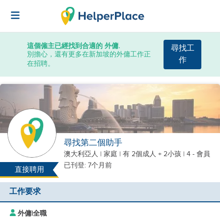
這個僱主已經找到合適的 外傭.
尋找工
別擔心，還有更多在新加坡的外傭工作正
作
在招聘。
尋找第二個助手
澳大利亞人
|
家庭 |
有 2個成人 + 2小孩
| 4 - 會員
已刊登: 7个月前
直接聘用
工作要求
外傭
|
全職