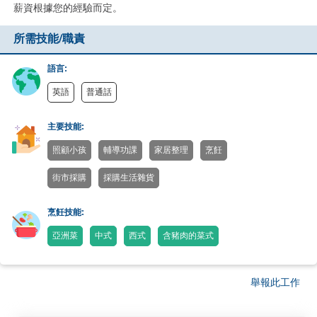
薪資根據您的經驗而定。
所需技能/職責
語言:
英語
普通話
主要技能:
照顧小孩
輔導功課
家居整理
烹飪
街市採購
採購生活雜貨
烹飪技能:
亞洲菜
中式
西式
含豬肉的菜式
舉報此工作