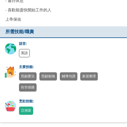
- 週日休息
- 喜歡能盡快開始工作的人
上帝保佑
所需技能/職責
語言:
英語
主要技能:
照顧嬰兒
照顧寵物
輔導功課
家居整理
街市採購
烹飪技能:
亞洲菜