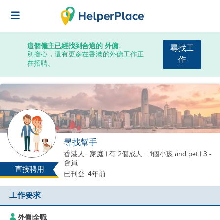
這個僱主已經找到合適的 外傭.
尋找工
別擔心，還有更多在香港的外傭工作正
作
在招聘。
尋找幫手
香港人
|
家庭 |
有 2個成人 + 1個小孩
and pet
| 3 -
會員
直接聘用
已刊登: 4年前
工作要求
外傭
|
全職