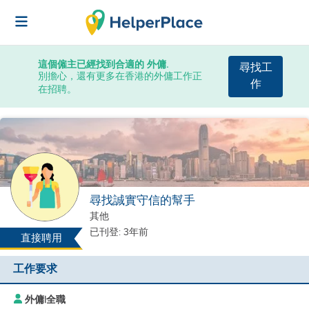
這個僱主已經找到合適的 外傭.
尋找工
別擔心，還有更多在香港的外傭工作正
作
在招聘。
尋找誠實守信的幫手
其他
已刊登: 3年前
直接聘用
工作要求
外傭
|
全職