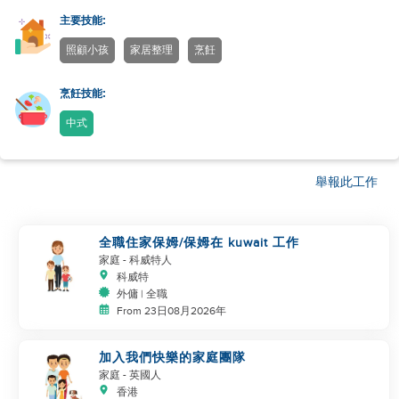
主要技能:
照顧小孩
家居整理
烹飪
烹飪技能:
中式
舉報此工作
全職住家保姆/保姆在 kuwait 工作
家庭
- 科威特人
科威特
外傭 | 全職
From 23日08月2026年
加入我們快樂的家庭團隊
家庭
- 英國人
香港