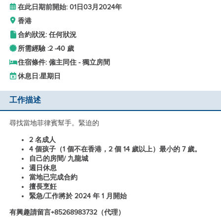
在此日期前開始: 01日03月2024年
香港
合約狀況: 任何狀況
所需經驗 :
2 -
40 歲
住宿條件: 僱主同住 - 獨立房間
休息日:
星期日
工作描述
尋找當地菲律賓幫手。緊迫的
2 名成人
4 個孩子（1 個不在香港，2 個 14 歲以上）最小的 7 歲。
自己的房間/ 九龍城
週日休息
當地已完成合約
擅長烹飪
緊急/工作將於 2024 年 1 月開始
有興趣請留言+85268983732（代理）