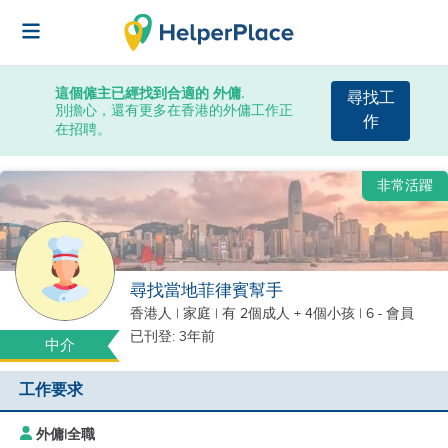
這個僱主已經找到合適的 外傭.
尋找工
別擔心，還有更多在香港的外傭工作正
作
在招聘。
非常活躍
尋找當地菲律賓幫手
香港人
|
家庭 |
有 2個成人 + 4個小孩
| 6 - 會員
已刊登: 3年前
中介
工作要求
外傭
|
全職