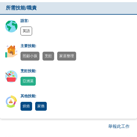
所需技能/職責
語言:
英語
主要技能:
照顧小孩
烹飪
家居整理
烹飪技能:
亞洲菜
其他技能:
烘焙
家務
舉報此工作