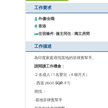
工作要求
外傭
|
全職
香港
住宿條件: 僱主同住 - 獨立房間
工作描述
為印度家庭尋找當地的菲律賓幫手。
請閱讀工作機會：
-2 名成人 / 1 名嬰兒（4 個月大）
- 西貢 (1600
SQR
/FT)
尋找 ：
-當地菲律賓幫手