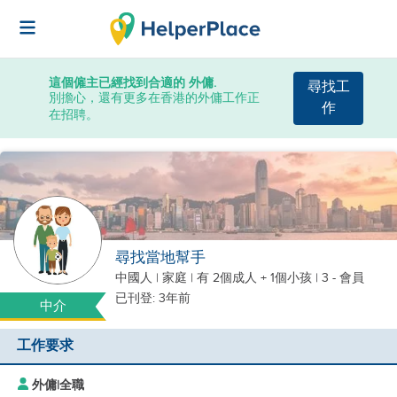
這個僱主已經找到合適的 外傭.
尋找工
別擔心，還有更多在香港的外傭工作正
作
在招聘。
尋找當地幫手
中國人
|
家庭 |
有 2個成人 + 1個小孩
| 3 - 會員
已刊登: 3年前
中介
工作要求
外傭
|
全職