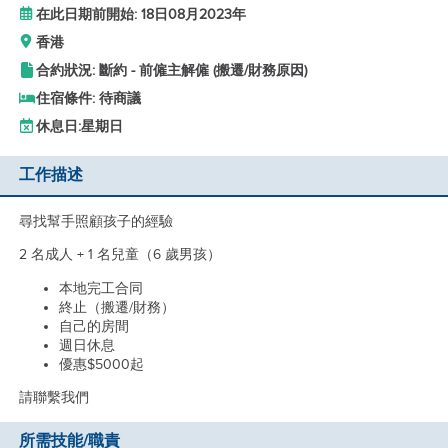
在此日期前開始: 18日08月2023年
香港
合約狀況: 斷約 - 前僱主解僱 (搬遷/財務原因)
住宿條件: 待商議
休息日:
星期日
工作描述
尋找幫手照顧孩子的經驗
2 名成人 + 1 名兒童（6 歲男孩）
本地完工合同
終止（搬遷/財務）
自己的房間
週日休息
優惠$5000起
請聯繫我們
所需技能/職責