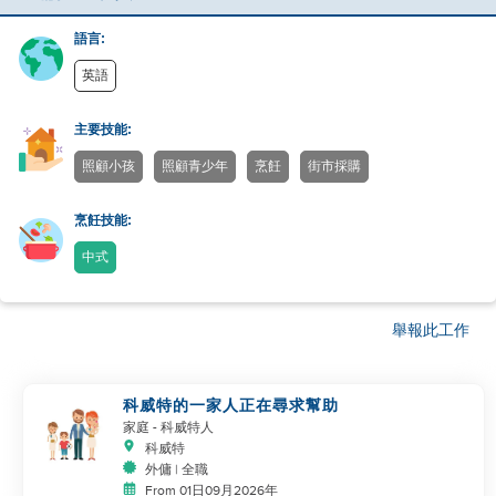
語言:
英語
主要技能:
照顧小孩
照顧青少年
烹飪
街市採購
烹飪技能:
中式
舉報此工作
科威特的一家人正在尋求幫助
家庭
- 科威特人
科威特
外傭 | 全職
From 01日09月2026年