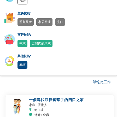
粵語
主要技能:
照顧長者
家居整理
烹飪
烹飪技能:
中式
含豬肉的菜式
其他技能:
看護
舉報此工作
一個尋找菲律賓幫手的四口之家
家庭
- 香港人
新加坡
外傭 | 全職