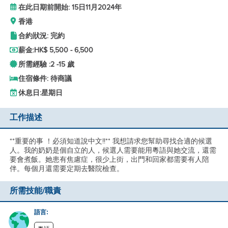
在此日期前開始: 15日11月2024年
香港
合約狀況: 完約
薪金:
HK$ 5,500 - 6,500
所需經驗 :
2 -
15 歲
住宿條件: 待商議
休息日:
星期日
工作描述
**重要的事 ！必須知道說中文!!** 我想請求您幫助尋找合適的候選
人。我的奶奶是個自立的人，候選人需要能用粵語與她交流，還需
要會煮飯。她患有焦慮症，很少上街，出門和回家都需要有人陪
伴。每個月還需要定期去醫院檢查。
所需技能/職責
語言: