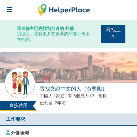
這個僱主已經找到合適的 外傭.
尋找工
別擔心，還有更多在香港的外傭工作正
作
在招聘。
尋找會說中文的人（有獎勵）
中國人
|
家庭 |
有 3個成人
| 3 - 會員
已刊登: 2年前
直接聘用
工作要求
外傭
|
全職