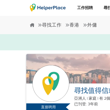
工作招聘
尋
尋找工作
香港
外傭
尋找值得信
亞洲人
|
家庭 |
有 2
已刊登: 3年前
直接聘用