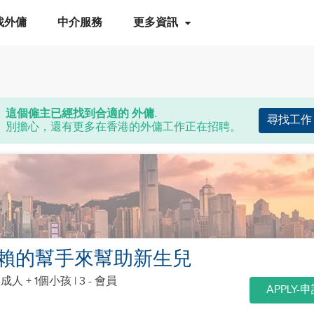
找外傭
中介服務
更多資訊
這個僱主已經找到合適的 外傭.
尋找工作
別擔心，還有更多在香港的外傭工作正在招聘。
賴的幫手來幫助新生兒
個成人 + 1個小孩
| 3 - 會員
APPLY-