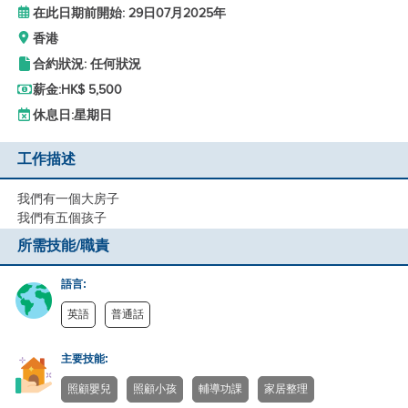
在此日期前開始: 29日07月2025年
香港
合約狀況: 任何狀況
薪金:
HK$ 5,500
休息日:
星期日
工作描述
我們有一個大房子
我們有五個孩子
所需技能/職責
語言:
英語
普通話
主要技能:
照顧嬰兒
照顧小孩
輔導功課
家居整理