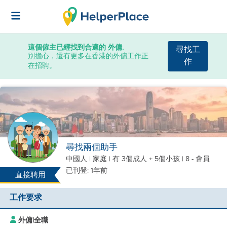
這個僱主已經找到合適的 外傭.
尋找工
別擔心，還有更多在香港的外傭工作正
作
在招聘。
尋找兩個助手
中國人
|
家庭 |
有 3個成人 + 5個小孩
| 8 - 會員
已刊登: 1年前
直接聘用
工作要求
外傭
|
全職