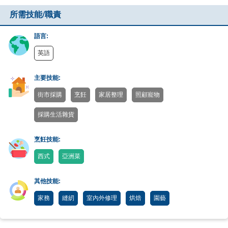
所需技能/職責
語言:
英語
主要技能:
街市採購
烹飪
家居整理
照顧寵物
採購生活雜貨
烹飪技能:
西式
亞洲菜
其他技能:
家務
縫紉
室內外修理
烘焙
園藝