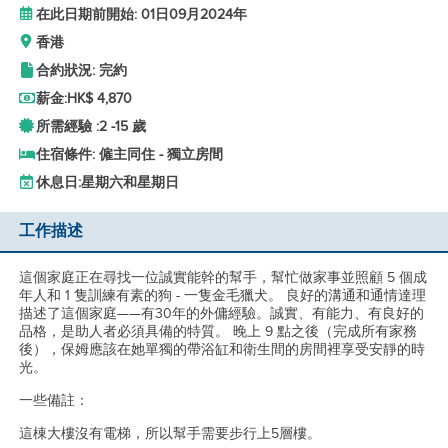
在此日期前開始: 01日09月2024年
香港
合約狀況: 完約
薪金:
HK$ 4,870
所需經驗 :
2 -
15 歲
住宿條件: 僱主同住 - 獨立房間
休息日:
星期六和星期日
工作描述
這個家庭正在尋找一位誠實能幹的幫手，幫忙做家事並照顧 5 個成
年人和 1 隻訓練有素的狗 - 一隻金毛獵犬。 良好的溝通和通情達理
描述了這個家庭——有30年的外傭經驗。誠實、有能力、有良好的
品格，是助人者必須具備的特質。 晚上 9 點之後（完成所有家務
後），保姆應該在她單獨的帶浴缸和衛生間的房間裡享受安靜的時
光。
一些備註：
這棟大樓沒有電梯，所以幫手需要步行上5層樓。