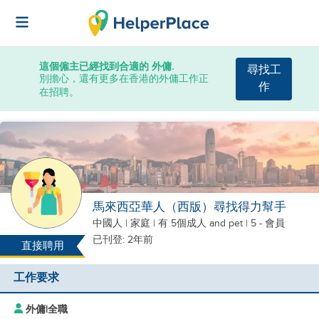
這個僱主已經找到合適的 外傭.
尋找工
別擔心，還有更多在香港的外傭工作正
作
在招聘。
馬來西亞華人（西版）尋找得力幫手
中國人
|
家庭 |
有 5個成人
and pet
| 5 - 會員
已刊登: 2年前
直接聘用
工作要求
外傭
|
全職