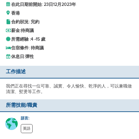
在此日期前開始: 23日12月2023年
香港
合約狀況: 完約
薪金:
待商議
所需經驗 :
4 -
15 歲
住宿條件: 待商議
休息日:
彈性
工作描述
我們正在尋找一位可靠、誠實、令人愉快、乾淨的人，可以兼職做
清潔、熨燙等工作。
所需技能/職責
語言:
英語