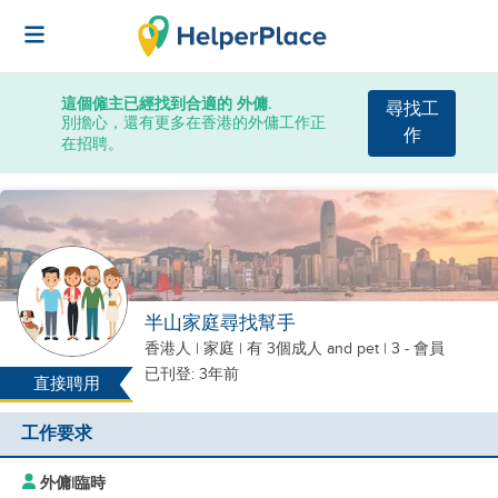
這個僱主已經找到合適的 外傭.
尋找工
別擔心，還有更多在香港的外傭工作正
作
在招聘。
半山家庭尋找幫手
香港人
|
家庭 |
有 3個成人
and pet
| 3 - 會員
已刊登: 3年前
直接聘用
工作要求
外傭
|
臨時