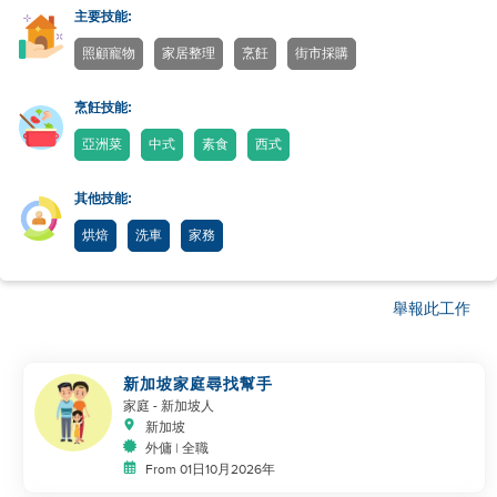
主要技能:
照顧寵物
家居整理
烹飪
街市採購
烹飪技能:
亞洲菜
中式
素食
西式
其他技能:
烘焙
洗車
家務
舉報此工作
新加坡家庭尋找幫手
家庭
- 新加坡人
新加坡
外傭 | 全職
From 01日10月2026年