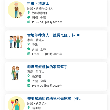
司機 - 清潔工
家庭
- 沙特阿拉伯人
沙特阿拉伯
司機 | 全職
From 09日08月2026年
當地菲律賓人，擅長烹飪，$7000
同事
家庭
- 香港人
香港
外傭 | 全職
From 30日09月2026年
印度烹飪經驗的家庭幫手
家庭
- 印度人
新加坡
外傭 | 全職
From 09日08月2026年
需要幫助照顧幼兒和做家務（僅限
新加坡）
家庭
- 新加坡人
新加坡