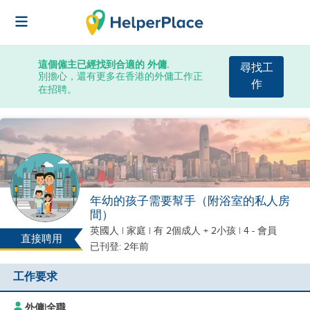
這個僱主已經找到合適的 外傭.
尋找工
別擔心，還有更多在香港的外傭工作正
作
在招聘。
年幼的孩子需要幫手（附浴室的私人房
間）
英國人
|
家庭 |
有 2個成人 + 2小孩
| 4 - 會員
直接聘用
已刊登: 2年前
工作要求
外傭
|
全職