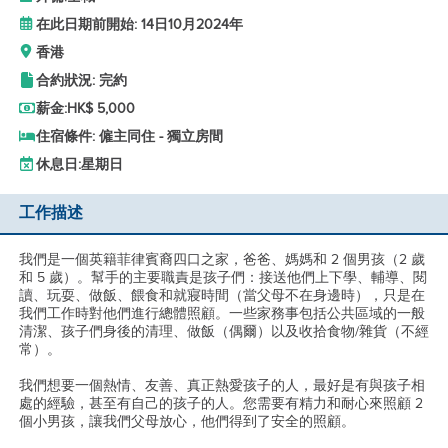
在此日期前開始: 14日10月2024年
香港
合約狀況: 完約
薪金:
HK$ 5,000
住宿條件: 僱主同住 - 獨立房間
休息日:
星期日
工作描述
我們是一個英籍菲律賓裔四口之家，爸爸、媽媽和 2 個男孩（2 歲
和 5 歲）。幫手的主要職責是孩子們：接送他們上下學、輔導、閱
讀、玩耍、做飯、餵食和就寢時間（當父母不在身邊時），只是在
我們工作時對他們進行總體照顧。一些家務事包括公共區域的一般
清潔、孩子們身後的清理、做飯（偶爾）以及收拾食物/雜貨（不經
常）。
我們想要一個熱情、友善、真正熱愛孩子的人，最好是有與孩子相
處的經驗，甚至有自己的孩子的人。您需要有精力和耐心來照顧 2
個小男孩，讓我們父母放心，他們得到了安全的照顧。