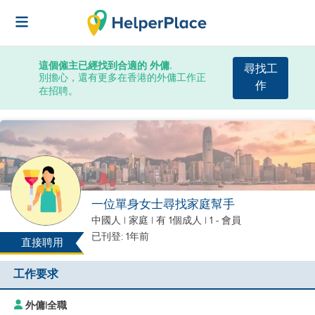
這個僱主已經找到合適的 外傭.
尋找工
別擔心，還有更多在香港的外傭工作正
作
在招聘。
一位單身女士尋找家庭幫手
中國人
|
家庭 |
有 1個成人
| 1 - 會員
已刊登: 1年前
直接聘用
工作要求
外傭
|
全職