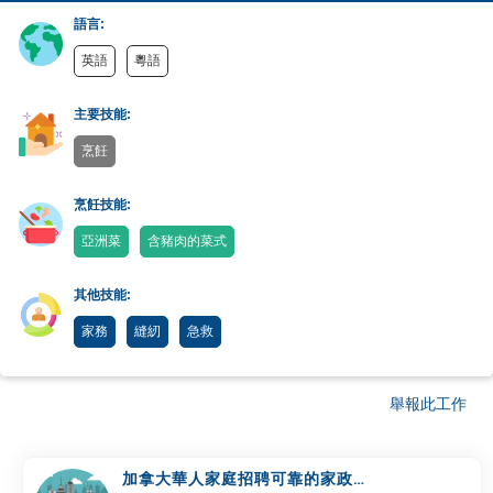
語言:
英語
粵語
主要技能:
烹飪
烹飪技能:
亞洲菜
含豬肉的菜式
其他技能:
家務
縫紉
急救
舉報此工作
加拿大華人家庭招聘可靠的家政幫