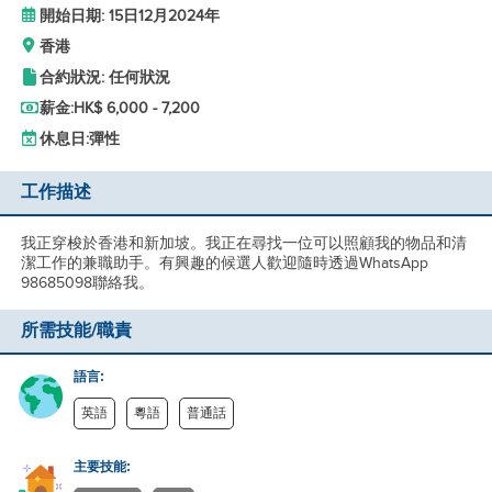
開始日期: 15日12月2024年
香港
合約狀況: 任何狀況
薪金:
HK$ 6,000 - 7,200
休息日:
彈性
工作描述
我正穿梭於香港和新加坡。我正在尋找一位可以照顧我的物品和清
潔工作的兼職助手。有興趣的候選人歡迎隨時透過WhatsApp
98685098聯絡我。
所需技能/職責
語言:
英語
粵語
普通話
主要技能: