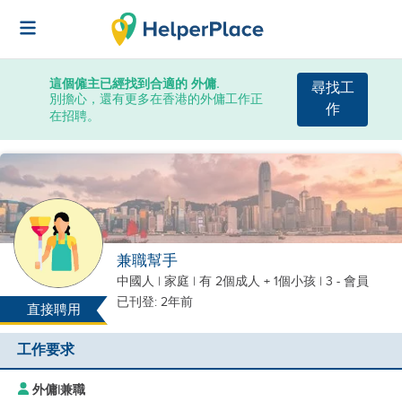
這個僱主已經找到合適的 外傭.
尋找工
別擔心，還有更多在香港的外傭工作正
作
在招聘。
兼職幫手
中國人
|
家庭 |
有 2個成人 + 1個小孩
| 3 - 會員
已刊登: 2年前
直接聘用
工作要求
外傭
|
兼職