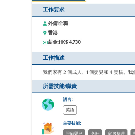
工作要求
外傭
|
全職
香港
薪金:
HK$ 4,730
工作描述
我們家有 2 個成人、1 個嬰兒和 4 隻
所需技能/職責
語言:
英語
主要技能:
照顧嬰兒
烹飪
家居整理