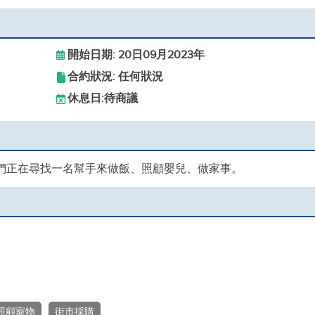
開始日期: 20日09月2023年
合約狀況: 任何狀況
休息日:
待商議
貓。我們正在尋找一名幫手來做飯、照顧嬰兒、做家事。
照顧寵物
街市採購