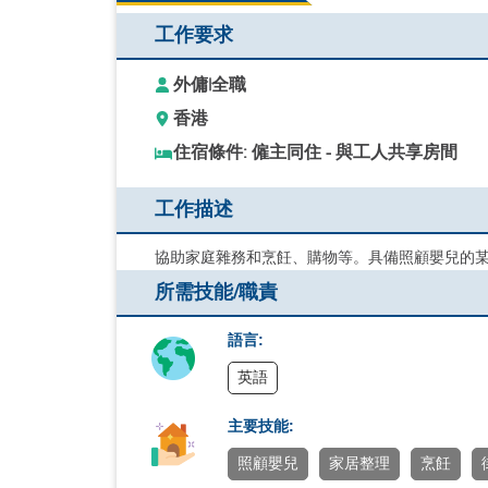
工作要求
外傭
|
全職
香港
住宿條件: 僱主同住 - 與工人共享房間
工作描述
協助家庭雜務和烹飪、購物等。具備照顧嬰兒的
所需技能/職責
語言:
英語
主要技能:
照顧嬰兒
家居整理
烹飪