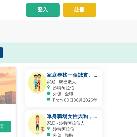
登入
註冊
家庭尋找一個誠實、善
良、勤奮的工作者
家庭
- 黎巴嫩人
沙特阿拉伯
外傭 | 全職
From 09日08月2026年
單身職場女性與狗，北
Riyadh
家庭
- 沙特阿拉伯人
申請
沙特阿拉伯
外傭 | 臨時