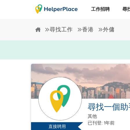
工作招聘
尋
尋找工作
香港
外傭
尋找一個助
其他
已刊登: 1年前
直接聘用