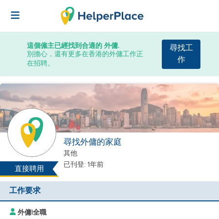
這個僱主已經找到合適的 外傭.
尋找工
別擔心，還有更多在香港的外傭工作正
作
在招聘。
尋找外傭的家庭
其他
已刊登: 1年前
直接聘用
工作要求
外傭
|
全職