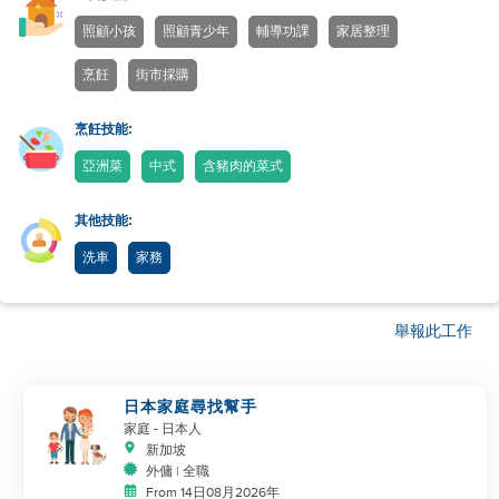
照顧小孩
照顧青少年
輔導功課
家居整理
烹飪
街市採購
烹飪技能:
亞洲菜
中式
含豬肉的菜式
其他技能:
洗車
家務
舉報此工作
日本家庭尋找幫手
家庭
- 日本人
新加坡
外傭 | 全職
From 14日08月2026年