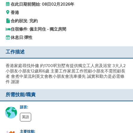
在此日期前開始: 08日02月2026年
香港
合約狀況: 完約
住宿條件: 僱主同住 - 獨立房間
休息日:
彈性
工作描述
香港家庭尋找外傭 約1700呎別墅有提供獨立工人房及浴室 3大人2
小朋友小朋友12歲和6歲 主要工作家居工作照顧小朋友不需照顧長
者 會煮中菜流利英文會教小朋友會洗車優先 誠實和勤力是必需條
件 謝謝
所需技能/職責
語言:
英語
主要技能: