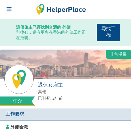
這個僱主已經找到合適的 外傭.
尋找工
別擔心，還有更多在香港的外傭工作正
作
在招聘。
非常活躍
退休女雇主
其他
已刊登: 2年前
中介
工作要求
外傭
|
全職