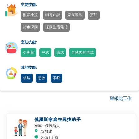
主要技能:
照顧小孩
輔導功課
家居整理
烹飪
街市採購
採購生活雜貨
烹飪技能:
亞洲菜
中式
西式
含豬肉的菜式
其他技能:
烘焙
急救
家務
舉報此工作
俄羅斯家庭在尋找助手
家庭
- 俄羅斯人
新加坡
外傭 | 全職