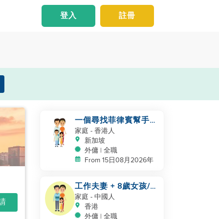
登入
註冊
一個尋找菲律賓幫手的
四口之家
家庭
- 香港人
新加坡
外傭 | 全職
From 15日08月2026年
工作夫妻 + 8歲女孩/
自有房間和洗手間/
家庭
- 中國人
申請
5500-6000
香港
外傭 | 全職