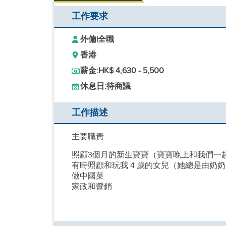
工作要求
外傭
|
全職
香港
薪金:
HK$ 4,630 - 5,500
休息日:
待商議
工作描述
主要職責
照顧3個月的新生寶寶（寶寶晚上和我們一
有時照顧和玩我 4 歲的女兒（她總是由奶
做中國菜
家政和營銷