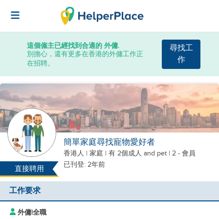
這個僱主已經找到合適的 外傭.
尋找工
別擔心，還有更多在香港的外傭工作正
作
在招聘。
簡單家庭尋找寵物愛好者
香港人
|
家庭 |
有 2個成人
and pet
| 2 - 會員
已刊登: 2年前
直接聘用
工作要求
外傭
|
全職