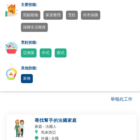
主要技能:
照顧寵物
家居整理
烹飪
街市採購
採購生活雜貨
烹飪技能:
亞洲菜
中式
西式
其他技能:
家務
舉報此工作
尋找幫手的法國家庭
家庭
- 法國人
馬來西亞
外傭 | 全職