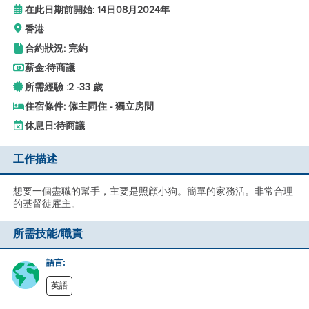
在此日期前開始: 14日08月2024年
香港
合約狀況: 完約
薪金:
待商議
所需經驗 :
2 -
33 歲
住宿條件: 僱主同住 - 獨立房間
休息日:
待商議
工作描述
想要一個盡職的幫手，主要是照顧小狗。簡單的家務活。非常合理
的基督徒雇主。
所需技能/職責
語言:
英語