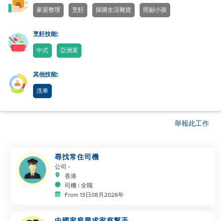
家居整理
烹飪
採購生活雜貨
照顧小孩
烹飪技能:
中式
亞洲菜
其他技能:
洗車
舉報此工作
尋找常住司機
公司
-
香港
司機 | 全職
From 13日08月2026年
中國家庭尋求家庭幫手