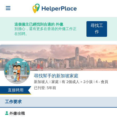
這個僱主已經找到合適的 外傭.
尋找工
別擔心，還有更多在香港的外傭工作正
作
在招聘。
尋找幫手的新加坡家庭
新加坡人
|
家庭 |
有 2個成人 + 2小孩
| 4 - 會員
已刊登: 5年前
直接聘用
工作要求
外傭
|
全職