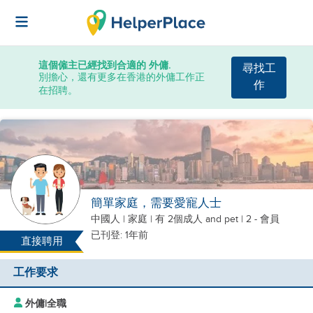
這個僱主已經找到合適的 外傭.
尋找工
別擔心，還有更多在香港的外傭工作正
作
在招聘。
簡單家庭，需要愛寵人士
中國人
|
家庭 |
有 2個成人
and pet
| 2 - 會員
已刊登: 1年前
直接聘用
工作要求
外傭
|
全職