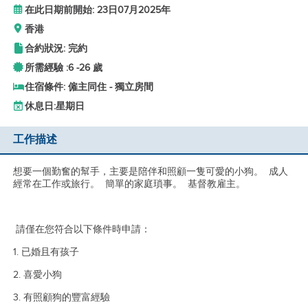
在此日期前開始: 23日07月2025年
香港
合約狀況: 完約
所需經驗 :
6 -
26 歲
住宿條件: 僱主同住 - 獨立房間
休息日:
星期日
工作描述
想要一個勤奮的幫手，主要是陪伴和照顧一隻可愛的小狗。 成人
經常在工作或旅行。 簡單的家庭瑣事。 基督教雇主。
請僅在您符合以下條件時申請：
1. 已婚且有孩子
2. 喜愛小狗
3. 有照顧狗的豐富經驗