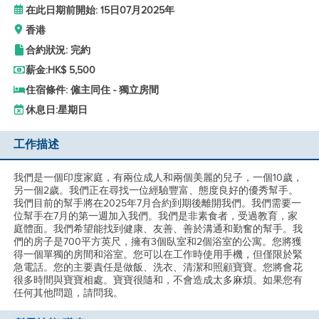
在此日期前開始: 15日07月2025年
香港
合約狀況: 完約
薪金:
HK$ 5,500
住宿條件: 僱主同住 - 獨立房間
休息日:
星期日
工作描述
我們是一個印度家庭，有兩位成人和兩個美麗的兒子，一個10歲，
另一個2歲。我們正在尋找一位經驗豐富、態度良好的優秀幫手。
我們目前的幫手將在2025年7月合約到期後離開我們。我們需要一
位幫手在7月的第一週加入我們。我們是非素食者，受過教育，家
庭體面。我們希望能找到健康、友善、善於溝通和勤奮的幫手。我
們的房子是700平方英尺，擁有3個臥室和2個浴室的公寓。您將獲
得一個單獨的房間和浴室。您可以在工作時使用手機，但僅限於緊
急電話。您的主要責任是做飯、洗衣、清潔和照顧寶寶。您將會花
很多時間與寶寶相處。寶寶很隨和，不會造成太多麻煩。如果您有
任何其他問題，請問我。