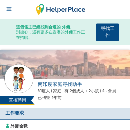
這個僱主已經找到合適的 外傭.
尋找工
別擔心，還有更多在香港的外傭工作正
作
在招聘。
南印度家庭尋找助手
印度人
|
家庭 |
有 2個成人 + 2小孩
| 4 - 會員
已刊登: 1年前
直接聘用
工作要求
外傭
|
全職