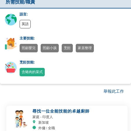
所需技能/職責
語言:
英語
主要技能:
照顧嬰兒
照顧小孩
烹飪
家居整理
烹飪技能:
含豬肉的菜式
舉報此工作
尋找一位全能技能的卓越廚師
家庭
- 印度人
新加坡
外傭 | 全職