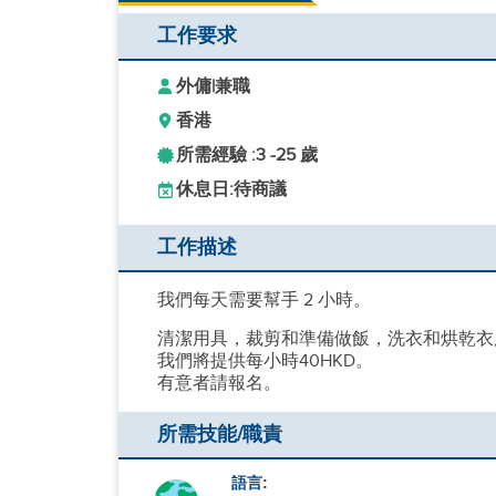
工作要求
外傭
|
兼職
香港
所需經驗 :
3 -
25 歲
休息日:
待商議
工作描述
我們每天需要幫手 2 小時。
清潔用具，裁剪和準備做飯，洗衣和烘乾衣
我們將提供每小時40HKD。
有意者請報名。
所需技能/職責
語言: