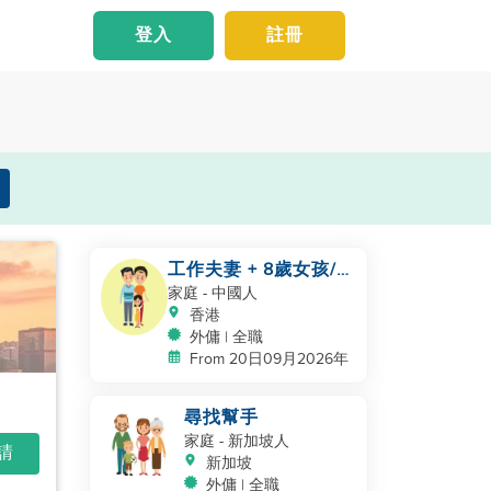
登入
註冊
工作夫妻 + 8歲女孩/
自有房間和洗手間/
家庭
- 中國人
5500-6000
香港
外傭 | 全職
From 20日09月2026年
尋找幫手
家庭
- 新加坡人
申請
新加坡
外傭 | 全職