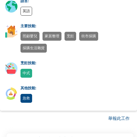
語言:
英語
主要技能:
照顧嬰兒
家居整理
烹飪
街市採購
採購生活雜貨
烹飪技能:
中式
其他技能:
急救
舉報此工作