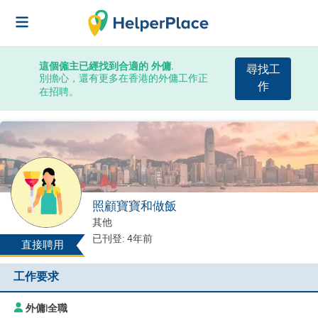
這個僱主已經找到合適的 外傭.
尋找工
別擔心，還有更多在香港的外傭工作正
作
在招聘。
照顧寶寶和做飯
其他
已刊登: 4年前
直接聘用
工作要求
外傭
|
全職