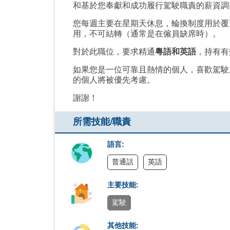
和基於您奉獻和成功履行駕駛職責的薪資調
您每週主要在星期天休息，輪換制度用於覆
用，不可結轉（通常是在僱員缺席時）。
對於此職位，要求精通
粵語和英語
，持有有
如果您是一位可靠且熱情的個人，喜歡駕駛
的個人將被優先考慮。
謝謝！
所需技能/職責
語言:
普通話
英語
主要技能:
駕駛
其他技能: