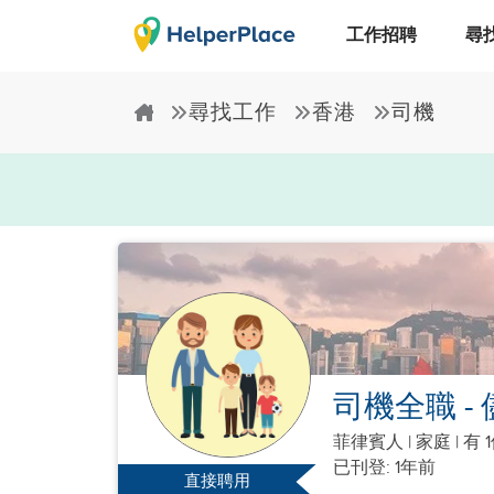
工作招聘
尋
尋找工作
香港
司機
司機全職 
菲律賓人
|
家庭 |
有 
已刊登: 1年前
直接聘用