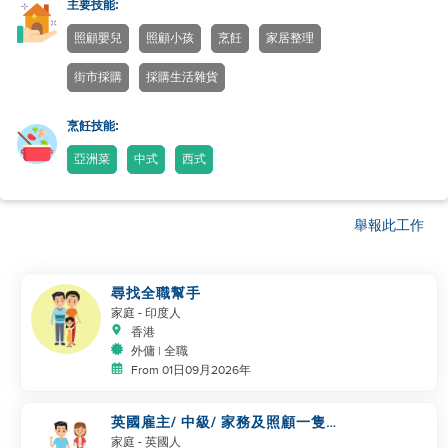
主要技能:
照顧嬰兒
照顧小孩
烹飪
家居整理
街市採購
採購生活雜貨
烹飪技能:
亞洲菜
中式
西式
舉報此工作
尋找全職幫手
家庭
- 印度人
香港
外傭 | 全職
From 01日09月2026年
英國雇主/ 中級/ 家務及照顧一隻
狗
家庭
- 英國人