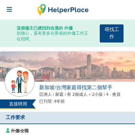
這個僱主已經找到合適的 外傭.
尋找工
別擔心，還有更多在香港的外傭工作正
作
在招聘。
新加坡/台灣家庭尋找第二個幫手
亞洲人
|
家庭 |
有 2個成人 + 2小孩
| 4 - 會員
已刊登: 4年前
直接聘用
工作要求
外傭
|
全職