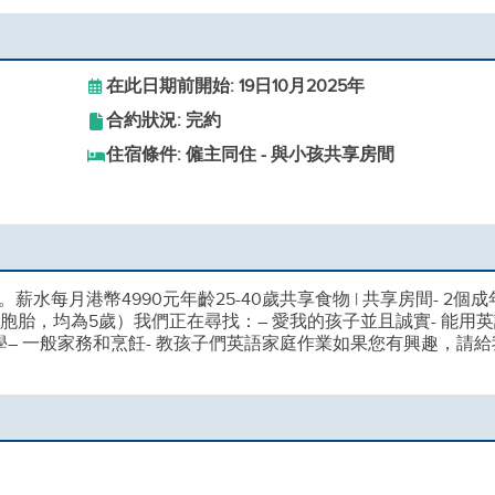
在此日期前開始: 19日10月2025年
合約狀況: 完約
住宿條件: 僱主同住 - 與小孩共享房間
每月港幣4990元年齡25-40歲共享食物 | 共享房間- 2個成
胞胎，均為5歲）我們正在尋找：– 愛我的孩子並且誠實- 能用
學– 一般家務和烹飪- 教孩子們英語家庭作業如果您有興趣，請給