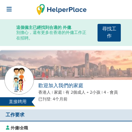
這個僱主已經找到合適的 外傭.
尋找工
別擔心，還有更多在香港的外傭工作正
作
在招聘。
歡迎加入我們的家庭
香港人
|
家庭 |
有 2個成人 + 2小孩
| 4 - 會員
已刊登: 4个月前
直接聘用
工作要求
外傭
|
全職