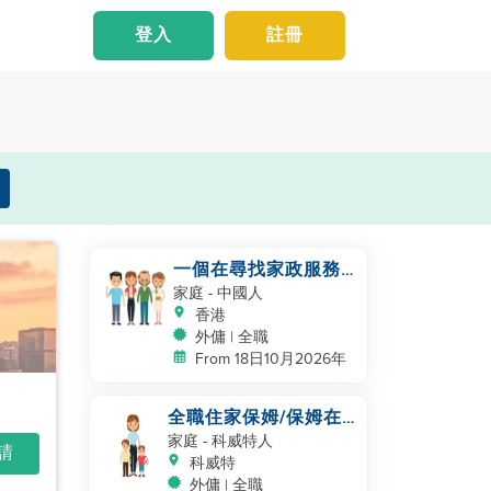
登入
註冊
一個在尋找家政服務
的家庭
家庭
- 中國人
香港
外傭 | 全職
From 18日10月2026年
全職住家保姆/保姆在
kuwait 工作
家庭
- 科威特人
申請
科威特
外傭 | 全職