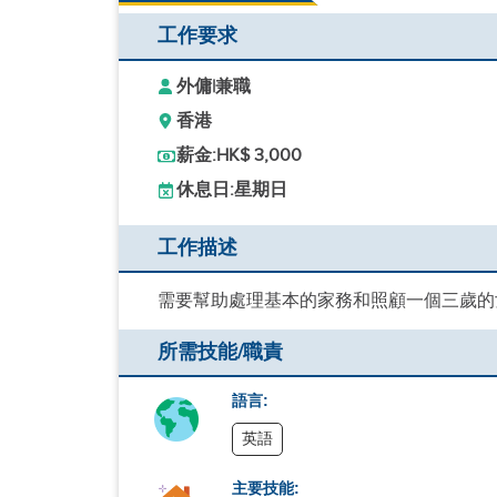
工作要求
外傭
|
兼職
香港
薪金:
HK$ 3,000
休息日:
星期日
工作描述
需要幫助處理基本的家務和照顧一個三歲的
所需技能/職責
語言:
英語
主要技能: